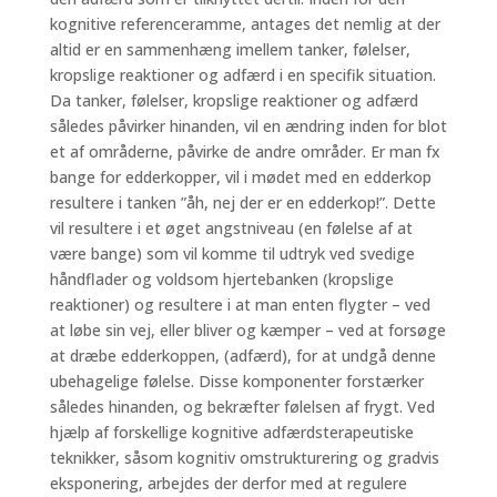
kognitive referenceramme, antages det nemlig at der
altid er en sammenhæng imellem tanker, følelser,
kropslige reaktioner og adfærd i en specifik situation.
Da tanker, følelser, kropslige reaktioner og adfærd
således påvirker hinanden, vil en ændring inden for blot
et af områderne, påvirke de andre områder. Er man fx
bange for edderkopper, vil i mødet med en edderkop
resultere i tanken ”åh, nej der er en edderkop!”. Dette
vil resultere i et øget angstniveau (en følelse af at
være bange) som vil komme til udtryk ved svedige
håndflader og voldsom hjertebanken (kropslige
reaktioner) og resultere i at man enten flygter – ved
at løbe sin vej, eller bliver og kæmper – ved at forsøge
at dræbe edderkoppen, (adfærd), for at undgå denne
ubehagelige følelse. Disse komponenter forstærker
således hinanden, og bekræfter følelsen af frygt. Ved
hjælp af forskellige kognitive adfærdsterapeutiske
teknikker, såsom kognitiv omstrukturering og gradvis
eksponering, arbejdes der derfor med at regulere