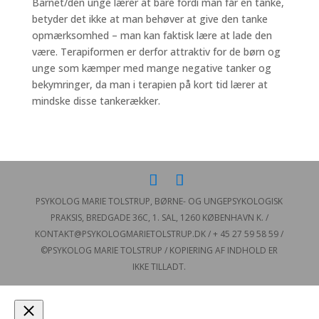
Barnet/den unge lærer at bare fordi man får en tanke,
betyder det ikke at man behøver at give den tanke
opmærksomhed – man kan faktisk lære at lade den
være. Terapiformen er derfor attraktiv for de børn og
unge som kæmper med mange negative tanker og
bekymringer, da man i terapien på kort tid lærer at
mindske disse tankerækker.
PSYKOLOG MARIE TOLSTRUP, BØRNE- OG UNGEPSYKOLOGISK
PRAKSIS, BREDGADE 36C, 1. SAL, 1260 KØBENHAVN K. /
KONTAKT@PSYKOLOGMARIETOLSTRUP.DK / + 45 27 59 58 59 /
©PSYKOLOG MARIE TOLSTRUP / KOPIERING AF INDHOLD ER
IKKE TILLADT.