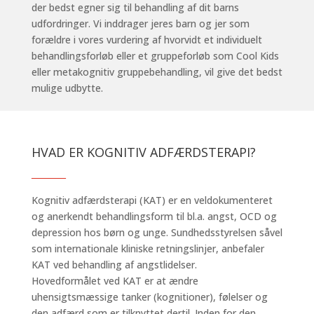
der bedst egner sig til behandling af dit barns
udfordringer. Vi inddrager jeres barn og jer som
forældre i vores vurdering af hvorvidt et individuelt
behandlingsforløb eller et gruppeforløb som Cool Kids
eller metakognitiv gruppebehandling, vil give det bedst
mulige udbytte.
HVAD ER KOGNITIV ADFÆRDSTERAPI?
_______
Kognitiv adfærdsterapi (KAT) er en veldokumenteret
og anerkendt behandlingsform til bl.a. angst, OCD og
depression hos børn og unge. Sundhedsstyrelsen såvel
som internationale kliniske retningslinjer, anbefaler
KAT ved behandling af angstlidelser.
Hovedformålet ved KAT er at ændre
uhensigtsmæssige tanker (kognitioner), følelser og
den adfærd som er tilknyttet dertil. Inden for den